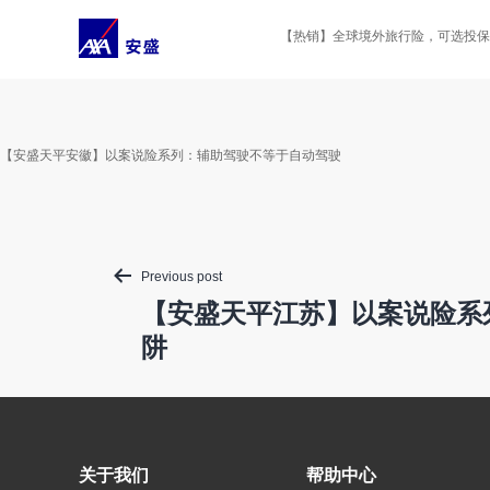
Skip
to
【热销】全球境外旅行险，可选投保后
content
【安盛天平安徽】以案说险系列：辅助驾驶不等于自动驾驶
Post
Previous post
navigation
【安盛天平江苏】以案说险系列
阱
关于我们
帮助中心