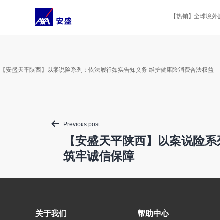
Skip
to
【热销】全球境外旅
content
【安盛天平陕西】以案说险系列：依法履行如实告知义务 维护健康险消费合法权益
Post
Previous post
navigation
【安盛天平陕西】以案说险系
筑牢诚信保障
关于我们
帮助中心